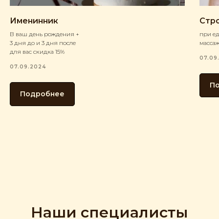
Именинник
Стр
В ваш день рождения +
при е
3 дня до и 3 дня после
массаж
для вас скидка 15%
07.09
07.09.2024
П
Подробнее
Наши специалисты